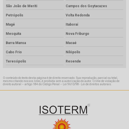
São João de Meriti
Campos dos Goytacazes
Petrópolis
Volta Redonda
Magé
Itaboraí
Mesquita
Nova Friburgo
Barra Mansa
Macaé
Cabo Frio
Nilópolis
Teresópolis
Resende
O conteúdo do texto desta página é de direito reservado. Sua reprodução, parcial ou total,
mesmo citando nossos links, é proibida sem a autorização do autor. Crime de violação de
direito autoral – artigo 184 do Código Penal –
Lei 9610/98 - Lei de direitos autorais
.