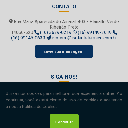
CONTATO
Rua Maria Aparecida do Amaral, 403 - Planalto Verde
Ribeirão Preto
14056-520
(16) 3639-0219
(16) 99149-3619
(16) 99145-0639
isoterm@isolantetermico.com.br
Envie sua mensagem!
SIGA-NOS!
Copyright © Isoterm. (Lei 9610 de 19/02/1998)
W3C
W3C