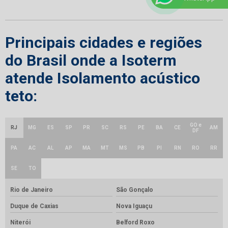
Principais cidades e regiões
do Brasil onde a Isoterm
atende Isolamento acústico
teto:
GO e
RJ
MG
ES
SP
PR
SC
RS
PE
BA
CE
AM
DF
PA
AC
AL
AP
MA
MT
MS
PB
PI
RN
RO
RR
SE
TO
Rio de Janeiro
São Gonçalo
Duque de Caxias
Nova Iguaçu
Niterói
Belford Roxo